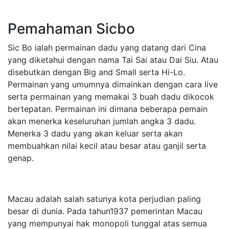
Pemahaman Sicbo
Sic Bo ialah permainan dadu yang datang dari Cina 
yang diketahui dengan nama Tai Sai atau Dai Siu. Atau 
disebutkan dengan Big and Small serta Hi-Lo. 
Permainan yang umumnya dimainkan dengan cara live 
serta permainan yang memakai 3 buah dadu dikocok 
bertepatan. Permainan ini dimana beberapa pemain 
akan menerka keseluruhan jumlah angka 3 dadu. 
Menerka 3 dadu yang akan keluar serta akan 
membuahkan nilai kecil atau besar atau ganjil serta 
genap.
Macau adalah salah satunya kota perjudian paling 
besar di dunia. Pada tahun1937 pemerintan Macau 
yang mempunyai hak monopoli tunggal atas semua 