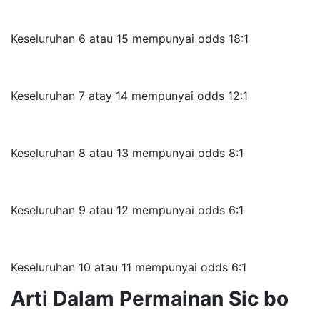
Keseluruhan 6 atau 15 mempunyai odds 18:1
Keseluruhan 7 atay 14 mempunyai odds 12:1
Keseluruhan 8 atau 13 mempunyai odds 8:1
Keseluruhan 9 atau 12 mempunyai odds 6:1
Keseluruhan 10 atau 11 mempunyai odds 6:1
Arti Dalam Permainan Sic bo