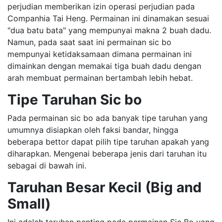
perjudian memberikan izin operasi perjudian pada 
Companhia Tai Heng. Permainan ini dinamakan sesuai 
"dua batu bata" yang mempunyai makna 2 buah dadu. 
Namun, pada saat saat ini permainan sic bo 
mempunyai ketidaksamaan dimana permainan ini 
dimainkan dengan memakai tiga buah dadu dengan 
arah membuat permainan bertambah lebih hebat.
Tipe Taruhan Sic bo
Pada permainan sic bo ada banyak tipe taruhan yang 
umumnya disiapkan oleh faksi bandar, hingga 
beberapa bettor dapat pilih tipe taruhan apakah yang 
diharapkan. Mengenai beberapa jenis dari taruhan itu 
sebagai di bawah ini.
Taruhan Besar Kecil (Big and 
Small)