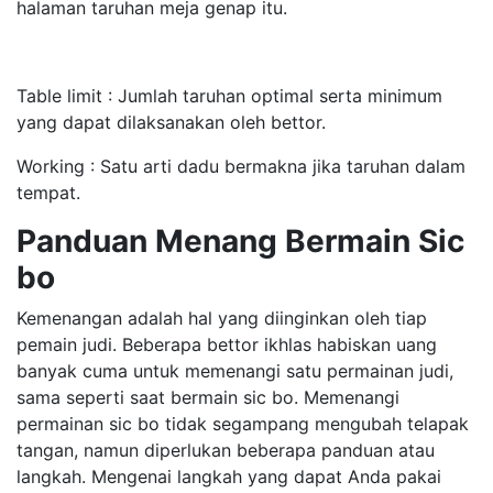
halaman taruhan meja genap itu.
Table limit : Jumlah taruhan optimal serta minimum 
yang dapat dilaksanakan oleh bettor.
Working : Satu arti dadu bermakna jika taruhan dalam 
tempat.
Panduan Menang Bermain Sic 
bo
Kemenangan adalah hal yang diinginkan oleh tiap 
pemain judi. Beberapa bettor ikhlas habiskan uang 
banyak cuma untuk memenangi satu permainan judi, 
sama seperti saat bermain sic bo. Memenangi 
permainan sic bo tidak segampang mengubah telapak 
tangan, namun diperlukan beberapa panduan atau 
langkah. Mengenai langkah yang dapat Anda pakai 