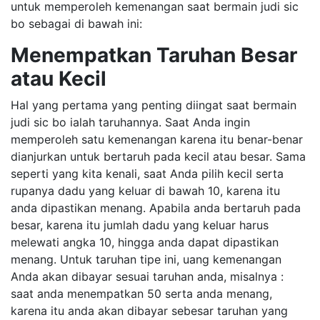
untuk memperoleh kemenangan saat bermain judi sic 
bo sebagai di bawah ini:
Menempatkan Taruhan Besar 
atau Kecil
Hal yang pertama yang penting diingat saat bermain 
judi sic bo ialah taruhannya. Saat Anda ingin 
memperoleh satu kemenangan karena itu benar-benar 
dianjurkan untuk bertaruh pada kecil atau besar. Sama 
seperti yang kita kenali, saat Anda pilih kecil serta 
rupanya dadu yang keluar di bawah 10, karena itu 
anda dipastikan menang. Apabila anda bertaruh pada 
besar, karena itu jumlah dadu yang keluar harus 
melewati angka 10, hingga anda dapat dipastikan 
menang. Untuk taruhan tipe ini, uang kemenangan 
Anda akan dibayar sesuai taruhan anda, misalnya : 
saat anda menempatkan 50 serta anda menang, 
karena itu anda akan dibayar sebesar taruhan yang 